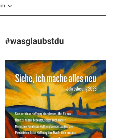
sum
#wasglaubstdu