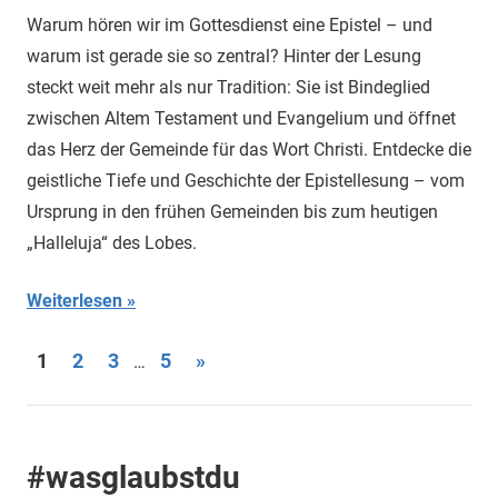
Warum hören wir im Gottesdienst eine Epistel – und
warum ist gerade sie so zentral? Hinter der Lesung
steckt weit mehr als nur Tradition: Sie ist Bindeglied
zwischen Altem Testament und Evangelium und öffnet
das Herz der Gemeinde für das Wort Christi. Entdecke die
geistliche Tiefe und Geschichte der Epistellesung – vom
Ursprung in den frühen Gemeinden bis zum heutigen
„Halleluja“ des Lobes.
Weiterlesen
Seitennummerierung
Nächste
1
2
3
5
»
…
Beiträge
der
Beiträge
#wasglaubstdu