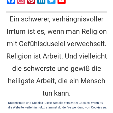
F
In
Pi
Li
T
Y
a
st
nt
n
wi
o
c
a
er
k
tt
u
Ein schwerer, verhängnisvoller
e
gr
e
e
er
T
Irrtum ist es, wenn man Religion
b
a
st
dI
u
o
m
n
b
mit Gefühlsduselei verwechselt.
o
e
k
C
Religion ist Arbeit. Und vielleicht
h
die schwerste und gewiß die
a
n
heiligste Arbeit, die ein Mensch
n
tun kann.
el
Datenschutz und Cookies: Diese Website verwendet Cookies. Wenn du
Dietrich Bonhoeffer -
Barcelona, Berlin, Amerika
die Website weiterhin nutzt, stimmst du der Verwendung von Cookies zu.