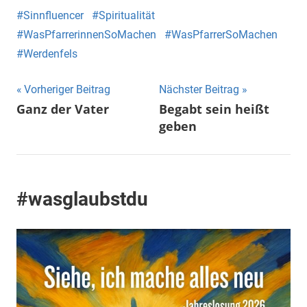
Sinnfluencer
Spiritualität
WasPfarrerinnenSoMachen
WasPfarrerSoMachen
Werdenfels
Beitragsnavigation
Vorheriger Beitrag
Nächster Beitrag
Ganz der Vater
Begabt sein heißt
geben
#wasglaubstdu