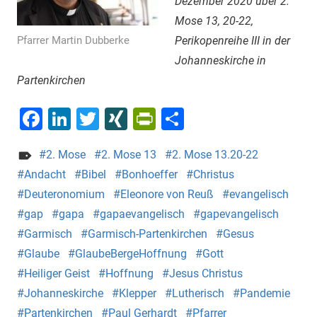
Dezember 2020 über 2.
Mose 13, 20-22,
Pfarrer Martin Dubberke
Perikopenreihe III in der
Johanneskirche in
Partenkirchen
Facebook
LinkedIn
Twitter
XING
PrintFriendly
Teilen
2. Mose
2. Mose 13
2. Mose 13.20-22
Andacht
Bibel
Bonhoeffer
Christus
Deuteronomium
Eleonore von Reuß
evangelisch
gap
gapa
gapaevangelisch
gapevangelisch
Garmisch
Garmisch-Partenkirchen
Gesus
Glaube
GlaubeBergeHoffnung
Gott
Heiliger Geist
Hoffnung
Jesus Christus
Johanneskirche
Klepper
Lutherisch
Pandemie
Partenkirchen
Paul Gerhardt
Pfarrer