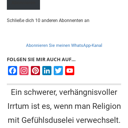
Abonnieren
Schließe dich 10 anderen Abonnenten an
Abonnieren Sie meinen WhatsApp-Kanal
FOLGEN SIE MIR AUCH AUF…
F
In
Pi
Li
T
Y
a
st
nt
n
wi
o
c
a
er
k
tt
u
Ein schwerer, verhängnisvoller
e
gr
e
e
er
T
Irrtum ist es, wenn man Religion
b
a
st
dI
u
o
m
n
b
mit Gefühlsduselei verwechselt.
o
e