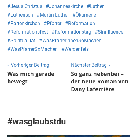
Jesus Christus
Johanneskirche
Luther
Lutherisch
Martin Luther
Ökumene
Partenkirchen
Pfarrer
Reformation
Reformationsfest
Reformationstag
Sinnfluencer
Spiritualität
WasPfarrerinnenSoMachen
WasPfarrerSoMachen
Werdenfels
Beitragsnavigation
Vorheriger Beitrag
Nächster Beitrag
Was mich gerade
So ganz nebenbei –
bewegt
der neue Roman von
Dany Laferrière
#wasglaubstdu