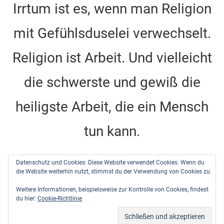
Irrtum ist es, wenn man Religion
b
a
st
dI
u
o
m
n
b
mit Gefühlsduselei verwechselt.
o
e
k
C
Religion ist Arbeit. Und vielleicht
h
die schwerste und gewiß die
a
n
heiligste Arbeit, die ein Mensch
n
tun kann.
el
Dietrich Bonhoeffer -
Barcelona, Berlin, Amerika
Datenschutz und Cookies: Diese Website verwendet Cookies. Wenn du
1928-1931
, DBW Band 10, Seite 484
die Website weiterhin nutzt, stimmst du der Verwendung von Cookies zu.
Weitere Informationen, beispielsweise zur Kontrolle von Cookies, findest
du hier:
Cookie-Richtlinie