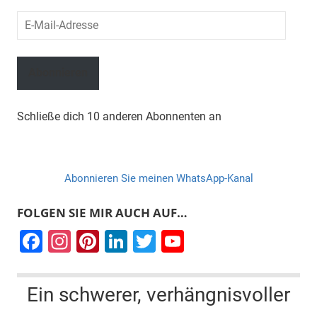
E-
Mail-
Adresse
Abonnieren
Schließe dich 10 anderen Abonnenten an
Abonnieren Sie meinen WhatsApp-Kanal
FOLGEN SIE MIR AUCH AUF…
F
In
Pi
Li
T
Y
a
st
nt
n
wi
o
c
a
er
k
tt
u
Ein schwerer, verhängnisvoller
e
gr
e
e
er
T