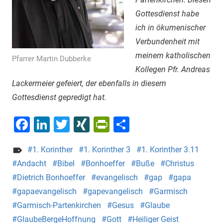
Gottesdienst habe
ich in ökumenischer
Verbundenheit mit
meinem katholischen
Pfarrer Martin Dubberke
Kollegen Pfr. Andreas
Lackermeier gefeiert, der ebenfalls in diesem
Gottesdienst gepredigt hat.
Facebook
LinkedIn
Twitter
XING
PrintFriendly
Teilen
1. Korinther
1. Korinther 3
1. Korinther 3.11
Andacht
Bibel
Bonhoeffer
Buße
Christus
Dietrich Bonhoeffer
evangelisch
gap
gapa
gapaevangelisch
gapevangelisch
Garmisch
Garmisch-Partenkirchen
Gesus
Glaube
GlaubeBergeHoffnung
Gott
Heiliger Geist