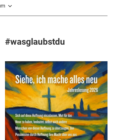
sum
#wasglaubstdu