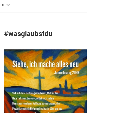
sum
#wasglaubstdu