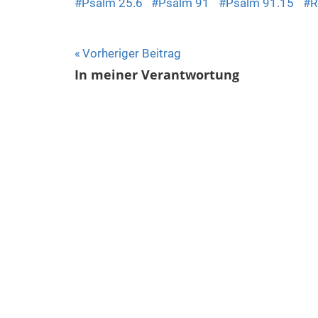
Psalm 25.6
Psalm 91
Psalm 91.15
R
Beitragsnavigation
Vorheriger Beitrag
In meiner Verantwortung