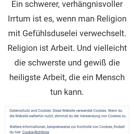
c
a
er
k
tt
u
Ein schwerer, verhängnisvoller
e
gr
e
e
er
T
Irrtum ist es, wenn man Religion
b
a
st
dI
u
o
m
n
b
mit Gefühlsduselei verwechselt.
o
e
k
C
Religion ist Arbeit. Und vielleicht
h
die schwerste und gewiß die
a
n
heiligste Arbeit, die ein Mensch
n
tun kann.
el
Dietrich Bonhoeffer -
Barcelona, Berlin, Amerika
Datenschutz und Cookies: Diese Website verwendet Cookies. Wenn du
1928-1931
, DBW Band 10, Seite 484
die Website weiterhin nutzt, stimmst du der Verwendung von Cookies zu.
Weitere Informationen, beispielsweise zur Kontrolle von Cookies, findest
du hier:
Cookie-Richtlinie