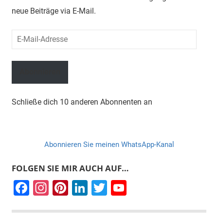
neue Beiträge via E-Mail.
E-
Mail-
Adresse
Abonnieren
Schließe dich 10 anderen Abonnenten an
Abonnieren Sie meinen WhatsApp-Kanal
FOLGEN SIE MIR AUCH AUF…
F
In
Pi
Li
T
Y
a
st
nt
n
wi
o