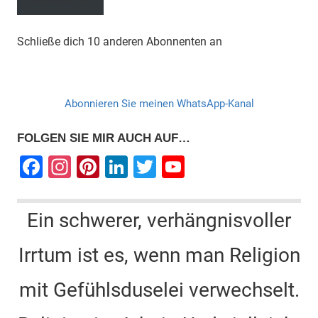
Schließe dich 10 anderen Abonnenten an
Abonnieren Sie meinen WhatsApp-Kanal
FOLGEN SIE MIR AUCH AUF…
F
In
Pi
Li
T
Y
a
st
nt
n
wi
o
c
a
er
k
tt
u
Ein schwerer, verhängnisvoller
e
gr
e
e
er
T
Irrtum ist es, wenn man Religion
b
a
st
dI
u
o
m
n
b
mit Gefühlsduselei verwechselt.
o
e