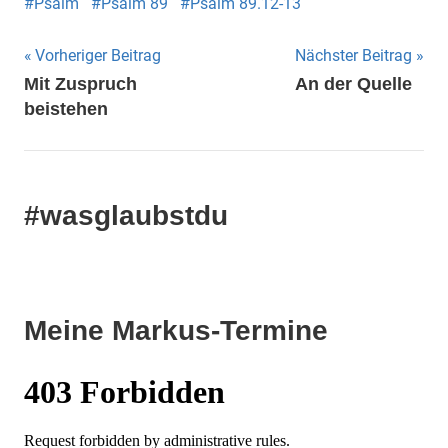
Psalm
Psalm 89
Psalm 89.12-13
Beitragsnavigation
Vorheriger Beitrag
Nächster Beitrag
Mit Zuspruch
An der Quelle
beistehen
#wasglaubstdu
Meine Markus-Termine