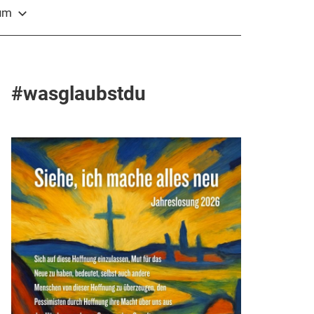
sum
#wasglaubstdu