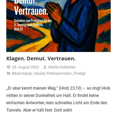
Klagen. Demut. Vertrauen.
28. August 2025
Martin Dubberke
Bibel-Impuls
,
Glaube
,
Perikopenreihe I
,
Predigt
„Er aber kennt meinen Weg.“ (Hiob 23,10) – so ringt Hiob
mitten in seiner Dunkelheit um Halt. Er findet keine
einfachen Antworten, kein schnelles Licht am Ende des
Tunnels. Aber er hält fest: Gott sieht