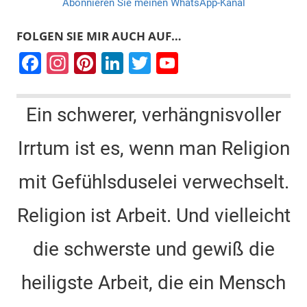
Abonnieren Sie meinen WhatsApp-Kanal
FOLGEN SIE MIR AUCH AUF…
F
In
Pi
Li
T
Y
a
st
nt
n
wi
o
c
a
er
k
tt
u
Ein schwerer, verhängnisvoller
e
gr
e
e
er
T
Irrtum ist es, wenn man Religion
b
a
st
dI
u
o
m
n
b
mit Gefühlsduselei verwechselt.
o
e
k
C
Religion ist Arbeit. Und vielleicht
h
die schwerste und gewiß die
a
n
heiligste Arbeit, die ein Mensch
n