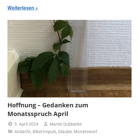
Weiterlesen
Hoffnung – Gedanken zum
Monatsspruch April
5. April 2024
Martin Dubberke
Andacht
,
Bibel-Impuls
,
Glaube
,
Monatswort