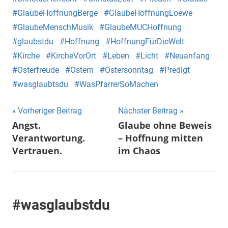
GlaubeHoffnungBerge
GlaubeHoffnungLoewe
GlaubeMenschMusik
GlaubeMUCHoffnung
glaubstdu
Hoffnung
HoffnungFürDieWelt
Kirche
KircheVorOrt
Leben
Licht
Neuanfang
Osterfreude
Ostern
Ostersonntag
Predigt
wasglaubtsdu
WasPfarrerSoMachen
Beitragsnavigation
Vorheriger Beitrag
Nächster Beitrag
Angst.
Glaube ohne Beweis
Verantwortung.
– Hoffnung mitten
Vertrauen.
im Chaos
#wasglaubstdu