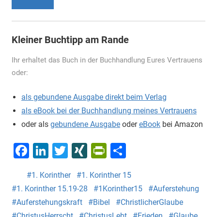
Kleiner Buchtipp am Rande
Ihr erhaltet das Buch in der Buchhandlung Eures Vertrauens
oder:
als gebundene Ausgabe direkt beim Verlag
als eBook bei der Buchhandlung meines Vertrauens
oder als
gebundene Ausgabe
oder
eBook
bei Amazon
Facebook
LinkedIn
Twitter
XING
PrintFriendly
Teilen
1. Korinther
1. Korinther 15
1. Korinther 15.19-28
1Korinther15
Auferstehung
Auferstehungskraft
Bibel
ChristlicherGlaube
ChristusHerrscht
ChristusLebt
Frieden
Glaube