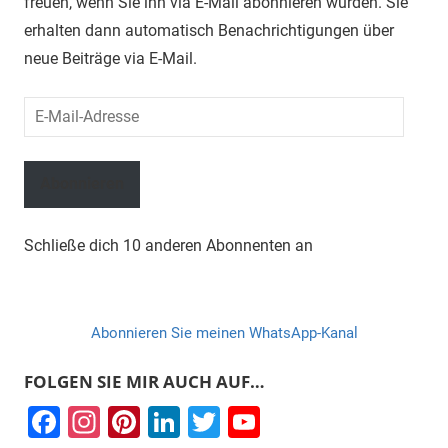
freuen, wenn Sie ihn via E-Mail abonnieren würden. Sie
erhalten dann automatisch Benachrichtigungen über
neue Beiträge via E-Mail.
E-
Mail-
Adresse
Abonnieren
Schließe dich 10 anderen Abonnenten an
Abonnieren Sie meinen WhatsApp-Kanal
FOLGEN SIE MIR AUCH AUF…
F
In
Pi
Li
T
Y