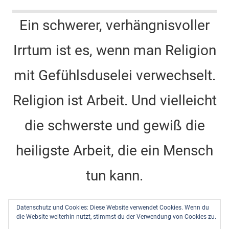
a
st
nt
n
wi
o
c
a
er
k
tt
u
Ein schwerer, verhängnisvoller
e
gr
e
e
er
T
Irrtum ist es, wenn man Religion
b
a
st
dI
u
o
m
n
b
mit Gefühlsduselei verwechselt.
o
e
k
C
Religion ist Arbeit. Und vielleicht
h
die schwerste und gewiß die
a
n
heiligste Arbeit, die ein Mensch
n
tun kann.
el
Dietrich Bonhoeffer -
Barcelona, Berlin, Amerika
Datenschutz und Cookies: Diese Website verwendet Cookies. Wenn du
1928-1931
, DBW Band 10, Seite 484
die Website weiterhin nutzt, stimmst du der Verwendung von Cookies zu.