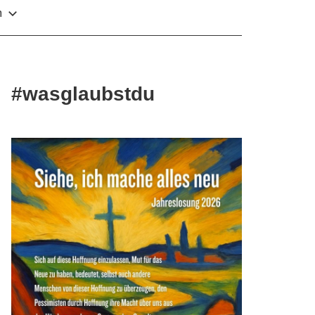
m
#wasglaubstdu