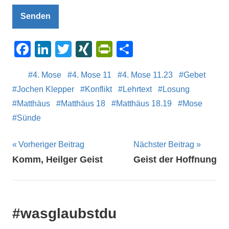
Senden
Facebook
LinkedIn
Twitter
XING
PrintFriendly
Teilen
4. Mose
4. Mose 11
4. Mose 11.23
Gebet
Jochen Klepper
Konflikt
Lehrtext
Losung
Matthäus
Matthäus 18
Matthäus 18.19
Mose
Sünde
Beitragsnavigation
Vorheriger Beitrag
Nächster Beitrag
Komm, Heilger Geist
Geist der Hoffnung
#wasglaubstdu