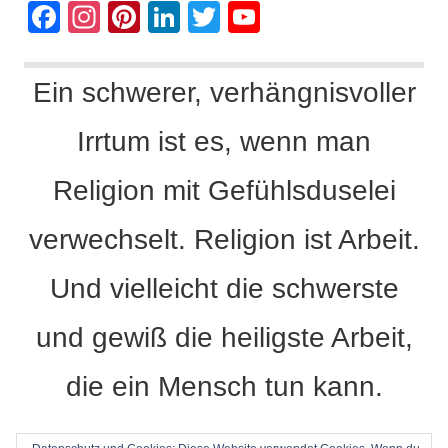
F
In
Pi
Li
T
Y
a
st
nt
n
wi
o
c
a
er
k
tt
u
Ein schwerer, verhängnisvoller
e
gr
e
e
er
T
Irrtum ist es, wenn man
b
a
st
dI
u
o
m
n
b
Religion mit Gefühlsduselei
o
e
k
C
verwechselt. Religion ist Arbeit.
h
Und vielleicht die schwerste
a
n
und gewiß die heiligste Arbeit,
n
die ein Mensch tun kann.
el
Dietrich Bonhoeffer -
Barcelona, Berlin, Amerika