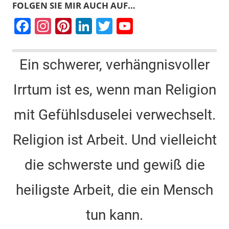
FOLGEN SIE MIR AUCH AUF…
F
In
Pi
Li
T
Y
a
st
nt
n
wi
o
c
a
er
k
tt
u
Ein schwerer, verhängnisvoller
e
gr
e
e
er
T
Irrtum ist es, wenn man Religion
b
a
st
dI
u
o
m
n
b
mit Gefühlsduselei verwechselt.
o
e
k
C
Religion ist Arbeit. Und vielleicht
h
die schwerste und gewiß die
a
n
heiligste Arbeit, die ein Mensch
n
tun kann.
el