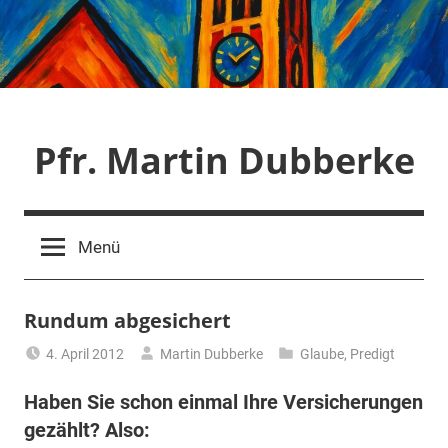
Zum
Inhalt
springen
Pfr. Martin Dubberke
Menü
Rundum abgesichert
4. April 2012
Martin Dubberke
Glaube
,
Predigt
Haben Sie schon einmal Ihre Versicherungen
gezählt? Also: