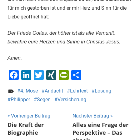
für mich gestorben ist und er mir Herz und Sinn für die
Liebe geöffnet hat:
Der Friede Gottes, der höher ist als alle Vernunft,
bewahre eure Herzen und Sinne in Christus Jesus.
Amen.
Facebook
LinkedIn
Twitter
XING
PrintFriendly
Teilen
4. Mose
Andacht
Lehrtext
Losung
Philipper
Segen
Versicherung
Beitragsnavigation
Vorheriger Beitrag
Nächster Beitrag
Die Kraft der
Alles eine Frage der
Biographie
Perspektive – Das