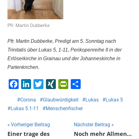
Pfr. Martin Dubberke
Pfr. Martin Dubberke, Predigt am 5. Sonntag nach
Trinitatis über Lukas 5, 1-11, Perikopenreihe II in der
Erlöserkirche in Grainau und der Johanneskirche in
Partenkirchen.
Facebook
LinkedIn
Twitter
XING
PrintFriendly
Teilen
Corona
Glaubwürdigkeit
Lukas
Lukas 5
Lukas 5.1-11
Menschenfischer
Beitragsnavigation
Vorheriger Beitrag
Nächster Beitrag
Einer trage des
Noch mehr Allmen…