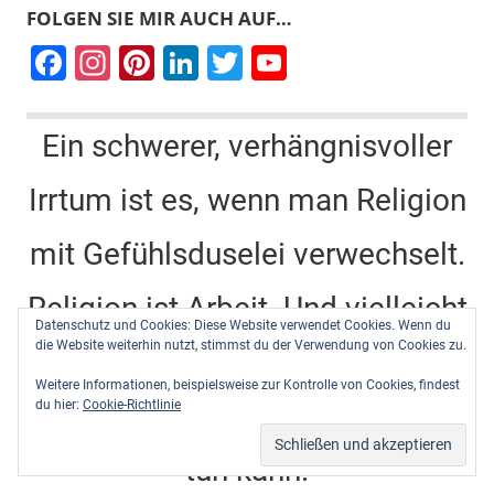
FOLGEN SIE MIR AUCH AUF…
F
In
Pi
Li
T
Y
a
st
nt
n
wi
o
c
a
er
k
tt
u
Ein schwerer, verhängnisvoller
e
gr
e
e
er
T
Irrtum ist es, wenn man Religion
b
a
st
dI
u
o
m
n
b
mit Gefühlsduselei verwechselt.
o
e
k
C
Religion ist Arbeit. Und vielleicht
Datenschutz und Cookies: Diese Website verwendet Cookies. Wenn du
h
die Website weiterhin nutzt, stimmst du der Verwendung von Cookies zu.
die schwerste und gewiß die
a
Weitere Informationen, beispielsweise zur Kontrolle von Cookies, findest
n
du hier:
Cookie-Richtlinie
heiligste Arbeit, die ein Mensch
n
tun kann.
el