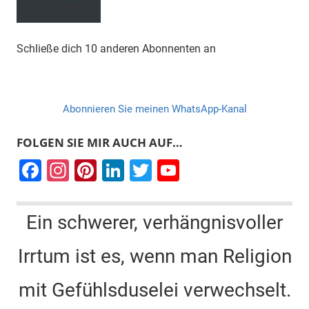
Abonnieren
Schließe dich 10 anderen Abonnenten an
Abonnieren Sie meinen WhatsApp-Kanal
FOLGEN SIE MIR AUCH AUF…
F
In
Pi
Li
T
Y
a
st
nt
n
wi
o
c
a
er
k
tt
u
Ein schwerer, verhängnisvoller
e
gr
e
e
er
T
Irrtum ist es, wenn man Religion
b
a
st
dI
u
o
m
n
b
mit Gefühlsduselei verwechselt.
o
e