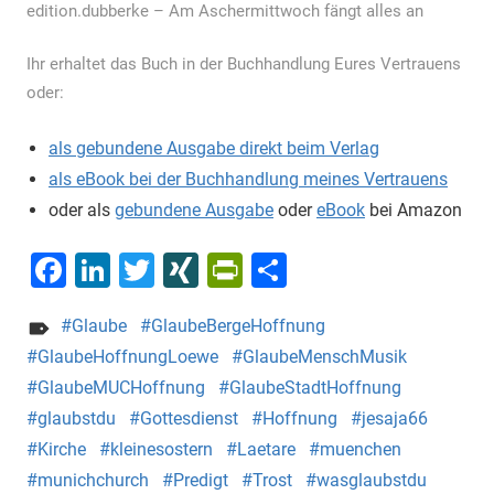
edition.dubberke – Am Aschermittwoch fängt alles an
Ihr erhaltet das Buch in der Buchhandlung Eures Vertrauens
oder:
als gebundene Ausgabe direkt beim Verlag
als eBook bei der Buchhandlung meines Vertrauens
oder als
gebundene Ausgabe
oder
eBook
bei Amazon
Facebook
LinkedIn
Twitter
XING
PrintFriendly
Teilen
Glaube
GlaubeBergeHoffnung
GlaubeHoffnungLoewe
GlaubeMenschMusik
GlaubeMUCHoffnung
GlaubeStadtHoffnung
glaubstdu
Gottesdienst
Hoffnung
jesaja66
Kirche
kleinesostern
Laetare
muenchen
munichchurch
Predigt
Trost
wasglaubstdu