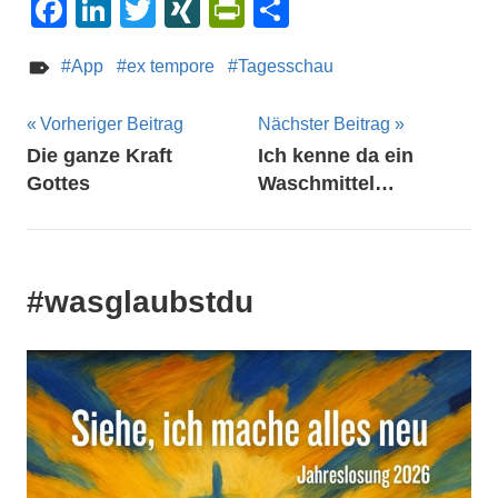
Facebook
LinkedIn
Twitter
XING
PrintFriendly
Teilen
App
ex tempore
Tagesschau
Beitragsnavigation
Vorheriger Beitrag
Nächster Beitrag
Die ganze Kraft
Ich kenne da ein
Gottes
Waschmittel…
#wasglaubstdu