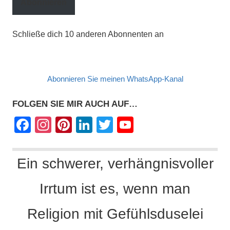
Abonnieren
Schließe dich 10 anderen Abonnenten an
Abonnieren Sie meinen WhatsApp-Kanal
FOLGEN SIE MIR AUCH AUF…
F
In
Pi
Li
T
Y
a
st
nt
n
wi
o
c
a
er
k
tt
u
Ein schwerer, verhängnisvoller
e
gr
e
e
er
T
Irrtum ist es, wenn man
b
a
st
dI
u
o
m
n
b
Religion mit Gefühlsduselei
o
e