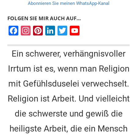
Abonnieren Sie meinen WhatsApp-Kanal
FOLGEN SIE MIR AUCH AUF…
F
In
Pi
Li
T
Y
a
st
nt
n
wi
o
c
a
er
k
tt
u
Ein schwerer, verhängnisvoller
e
gr
e
e
er
T
Irrtum ist es, wenn man Religion
b
a
st
dI
u
o
m
n
b
mit Gefühlsduselei verwechselt.
o
e
k
C
Religion ist Arbeit. Und vielleicht
h
die schwerste und gewiß die
a
n
heiligste Arbeit, die ein Mensch