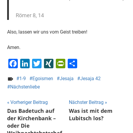
Römer 8, 14
Also, lassen wir uns vom Geist treiben!
Amen.
Facebook
LinkedIn
Twitter
XING
PrintFriendly
Teilen
1-9
Egoismen
Jesaja
Jesaja 42
Nächstenliebe
Beitragsnavigation
Vorheriger Beitrag
Nächster Beitrag
Das Badetuch auf
Was ist mit dem
der Kirchenbank –
Lubitsch los?
oder Die