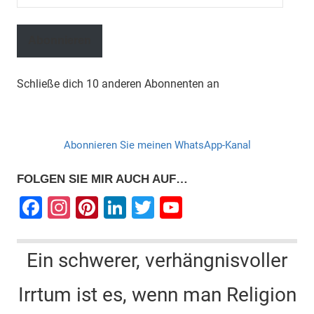
Mail-
Adresse
Abonnieren
Schließe dich 10 anderen Abonnenten an
Abonnieren Sie meinen WhatsApp-Kanal
FOLGEN SIE MIR AUCH AUF…
F
In
Pi
Li
T
Y
a
st
nt
n
wi
o
c
a
er
k
tt
u
Ein schwerer, verhängnisvoller
e
gr
e
e
er
T
Irrtum ist es, wenn man Religion
b
a
st
dI
u