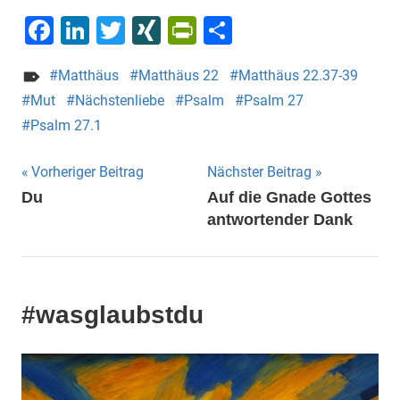
Facebook
LinkedIn
Twitter
XING
PrintFriendly
Teilen
Matthäus
Matthäus 22
Matthäus 22.37-39
Mut
Nächstenliebe
Psalm
Psalm 27
Psalm 27.1
Beitragsnavigation
Vorheriger Beitrag
Nächster Beitrag
Du
Auf die Gnade Gottes
antwortender Dank
#wasglaubstdu