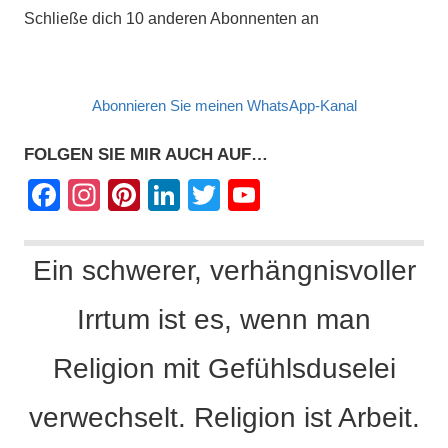
Schließe dich 10 anderen Abonnenten an
Abonnieren Sie meinen WhatsApp-Kanal
FOLGEN SIE MIR AUCH AUF…
F
In
Pi
Li
T
Y
a
st
nt
n
wi
o
c
a
er
k
tt
u
Ein schwerer, verhängnisvoller
e
gr
e
e
er
T
Irrtum ist es, wenn man
b
a
st
dI
u
o
m
n
b
Religion mit Gefühlsduselei
o
e
k
C
verwechselt. Religion ist Arbeit.