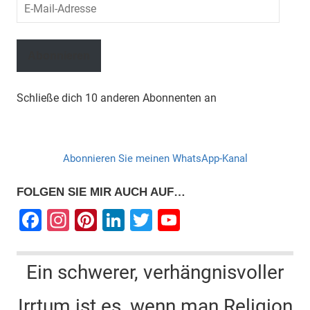
E-
Mail-
Adresse
Abonnieren
Schließe dich 10 anderen Abonnenten an
Abonnieren Sie meinen WhatsApp-Kanal
FOLGEN SIE MIR AUCH AUF…
F
In
Pi
Li
T
Y
a
st
nt
n
wi
o
c
a
er
k
tt
u
Ein schwerer, verhängnisvoller
e
gr
e
e
er
T
Irrtum ist es, wenn man Religion
b
a
st
dI
u