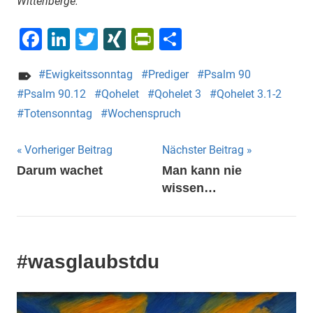
Wittenberge.
Facebook
LinkedIn
Twitter
XING
PrintFriendly
Teilen
Ewigkeitssonntag
Prediger
Psalm 90
Psalm 90.12
Qohelet
Qohelet 3
Qohelet 3.1-2
Totensonntag
Wochenspruch
Beitragsnavigation
Vorheriger Beitrag
Nächster Beitrag
Darum wachet
Man kann nie
wissen…
#wasglaubstdu