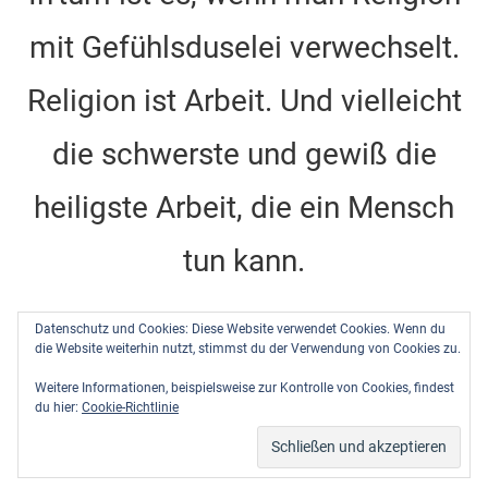
o
m
n
b
mit Gefühlsduselei verwechselt.
o
e
k
C
Religion ist Arbeit. Und vielleicht
h
die schwerste und gewiß die
a
n
heiligste Arbeit, die ein Mensch
n
tun kann.
el
Dietrich Bonhoeffer -
Barcelona, Berlin, Amerika
Datenschutz und Cookies: Diese Website verwendet Cookies. Wenn du
, DBW Band 10, Seite 484
die Website weiterhin nutzt, stimmst du der Verwendung von Cookies zu.
1928-1931
Weitere Informationen, beispielsweise zur Kontrolle von Cookies, findest
du hier:
Cookie-Richtlinie
WordPress-Theme: Mercia von ThemeZee.