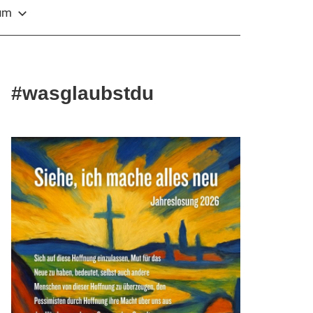
sum
#wasglaubstdu