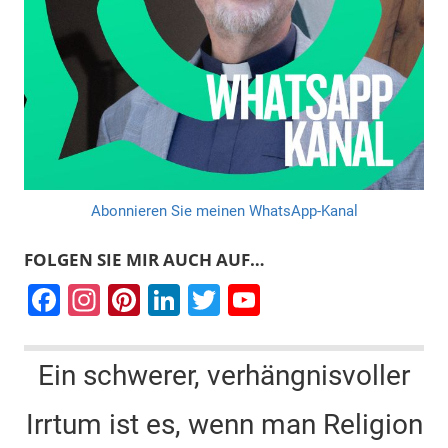
Abonnieren Sie meinen WhatsApp-Kanal
FOLGEN SIE MIR AUCH AUF…
F
In
Pi
Li
T
Y
a
st
nt
n
wi
o
c
a
er
k
tt
u
Ein schwerer, verhängnisvoller
e
gr
e
e
er
T
Irrtum ist es, wenn man Religion
b
a
st
dI
u