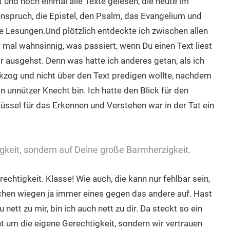
 und noch einmal alle Texte gelesen, die heute im
spruch, die Epistel, den Psalm, das Evangelium und
e Lesungen.Und plötzlich entdeckte ich zwischen allen
r mal wahnsinnig, was passiert, wenn Du einen Text liest
r ausgehst. Denn was hatte ich anderes getan, als ich
kzog und nicht über den Text predigen wollte, nachdem
n unnützer Knecht bin. Ich hatte den Blick für den
sel für das Erkennen und Verstehen war in der Tat ein
igkeit, sondern auf Deine große Barmherzigkeit.
echtigkeit. Klasse! Wie auch, die kann nur fehlbar sein,
chen wiegen ja immer eines gegen das andere auf. Hast
nett zu mir, bin ich auch nett zu dir. Da steckt so ein
t um die eigene Gerechtigkeit, sondern wir vertrauen