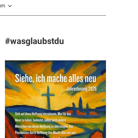
sum
#wasglaubstdu