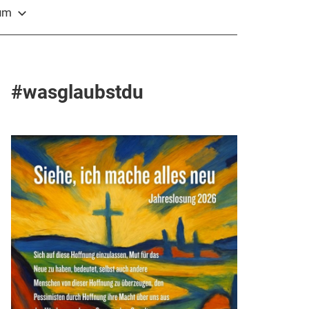
sum
#wasglaubstdu