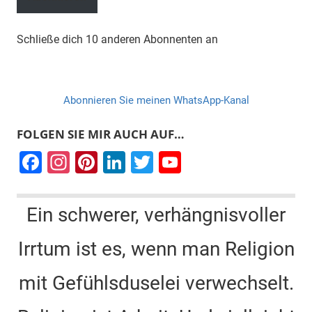
Schließe dich 10 anderen Abonnenten an
Abonnieren Sie meinen WhatsApp-Kanal
FOLGEN SIE MIR AUCH AUF…
F
In
Pi
Li
T
Y
a
st
nt
n
wi
o
c
a
er
k
tt
u
Ein schwerer, verhängnisvoller
e
gr
e
e
er
T
Irrtum ist es, wenn man Religion
b
a
st
dI
u
o
m
n
b
mit Gefühlsduselei verwechselt.
o
e