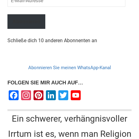
Mail-
Adresse
Abonnieren
Schließe dich 10 anderen Abonnenten an
Abonnieren Sie meinen WhatsApp-Kanal
FOLGEN SIE MIR AUCH AUF…
F
In
Pi
Li
T
Y
a
st
nt
n
wi
o
c
a
er
k
tt
u
Ein schwerer, verhängnisvoller
e
gr
e
e
er
T
Irrtum ist es, wenn man Religion
b
a
st
dI
u