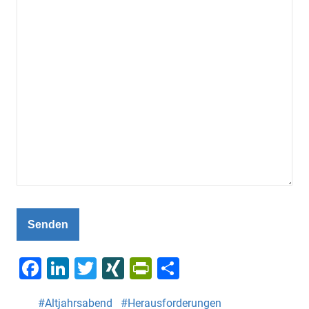
Senden
Facebook
LinkedIn
Twitter
XING
PrintFriendly
Teilen
Altjahrsabend
Herausforderungen