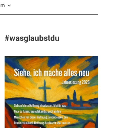
sum
#wasglaubstdu