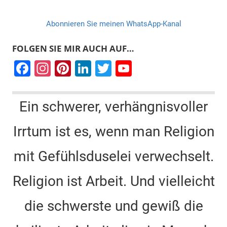
Abonnieren Sie meinen WhatsApp-Kanal
FOLGEN SIE MIR AUCH AUF…
F
In
Pi
Li
T
Y
a
st
nt
n
wi
o
c
a
er
k
tt
u
Ein schwerer, verhängnisvoller
e
gr
e
e
er
T
Irrtum ist es, wenn man Religion
b
a
st
dI
u
o
m
n
b
mit Gefühlsduselei verwechselt.
o
e
k
C
Religion ist Arbeit. Und vielleicht
h
die schwerste und gewiß die
a