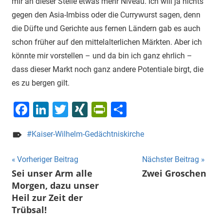
mir an dieser Stelle etwas mehr Niveau. Ich will ja nichts
gegen den Asia-Imbiss oder die Currywurst sagen, denn
die Düfte und Gerichte aus fernen Ländern gab es auch
schon früher auf den mittelalterlichen Märkten. Aber ich
könnte mir vorstellen – und da bin ich ganz ehrlich –
dass dieser Markt noch ganz andere Potentiale birgt, die
es zu bergen gilt.
Facebook
LinkedIn
Twitter
XING
PrintFriendly
Teilen
Kaiser-Wilhelm-Gedächtniskirche
Beitragsnavigation
Vorheriger Beitrag
Nächster Beitrag
Sei unser Arm alle
Zwei Groschen
Morgen, dazu unser
Heil zur Zeit der
Trübsal!