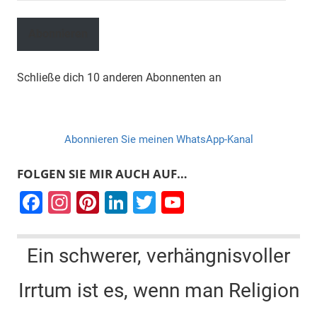
Mail-
Adresse
Abonnieren
Schließe dich 10 anderen Abonnenten an
Abonnieren Sie meinen WhatsApp-Kanal
FOLGEN SIE MIR AUCH AUF…
F
In
Pi
Li
T
Y
a
st
nt
n
wi
o
c
a
er
k
tt
u
Ein schwerer, verhängnisvoller
e
gr
e
e
er
T
Irrtum ist es, wenn man Religion
b
a
st
dI
u
o
m
n
b