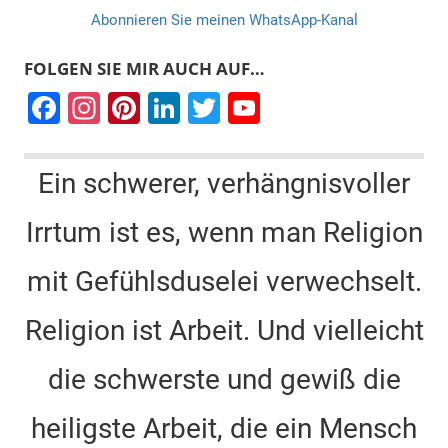
Abonnieren Sie meinen WhatsApp-Kanal
FOLGEN SIE MIR AUCH AUF…
F
In
Pi
Li
T
Y
a
st
nt
n
wi
o
c
a
er
k
tt
u
Ein schwerer, verhängnisvoller
e
gr
e
e
er
T
Irrtum ist es, wenn man Religion
b
a
st
dI
u
o
m
n
b
mit Gefühlsduselei verwechselt.
o
e
k
C
Religion ist Arbeit. Und vielleicht
h
die schwerste und gewiß die
a
n
heiligste Arbeit, die ein Mensch