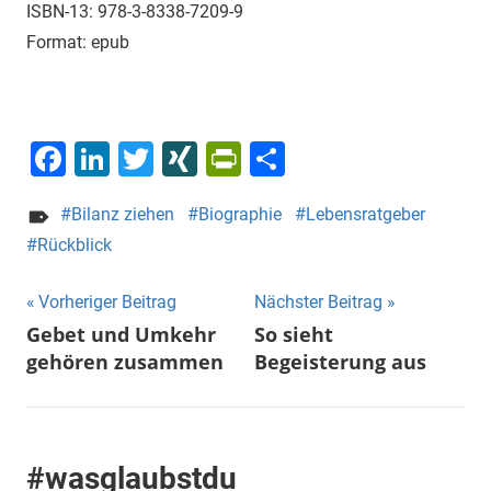
ISBN-13:
978-3-8338-7209-9
Format: epub
Facebook
LinkedIn
Twitter
XING
PrintFriendly
Teilen
Bilanz ziehen
Biographie
Lebensratgeber
Rückblick
Beitragsnavigation
Vorheriger Beitrag
Nächster Beitrag
Gebet und Umkehr
So sieht
gehören zusammen
Begeisterung aus
#wasglaubstdu