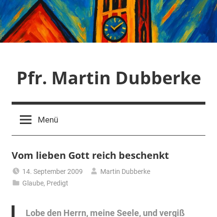
Zum
Inhalt
springen
Pfr. Martin Dubberke
Menü
Vom lieben Gott reich beschenkt
14. September 2009
Martin Dubberke
Glaube
,
Predigt
Lobe den Herrn, meine Seele, und vergiß