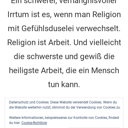
Ein schwerer, verhängnisvoller
e
gr
e
e
er
T
Irrtum ist es, wenn man Religion
b
a
st
dI
u
o
m
n
b
mit Gefühlsduselei verwechselt.
o
e
k
C
Religion ist Arbeit. Und vielleicht
h
die schwerste und gewiß die
a
n
heiligste Arbeit, die ein Mensch
n
tun kann.
el
Dietrich Bonhoeffer -
Barcelona, Berlin, Amerika
Datenschutz und Cookies: Diese Website verwendet Cookies. Wenn du
1928-1931
, DBW Band 10, Seite 484
die Website weiterhin nutzt, stimmst du der Verwendung von Cookies zu.
Weitere Informationen, beispielsweise zur Kontrolle von Cookies, findest
du hier:
Cookie-Richtlinie