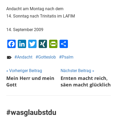
Andacht am Montag nach dem
14. Sonntag nach Trinitatis im LAFIM
14. September 2009
Facebook
LinkedIn
Twitter
XING
PrintFriendly
Teilen
Andacht
Gotteslob
Psalm
Beitragsnavigation
Vorheriger Beitrag
Nächster Beitrag
Mein Herr und mein
Ernten macht reich,
Gott
säen macht glücklich
#wasglaubstdu