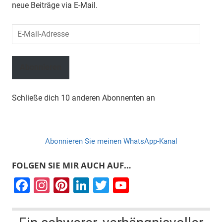
neue Beiträge via E-Mail.
E-
Mail-
Adresse
Abonnieren
Schließe dich 10 anderen Abonnenten an
Abonnieren Sie meinen WhatsApp-Kanal
FOLGEN SIE MIR AUCH AUF…
F
In
Pi
Li
T
Y
a
st
nt
n
wi
o
c
a
er
k
tt
u