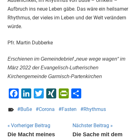
Äußerlichkeit, im Rhythmus von Buße – Umkehr –
Aufbruch ins neue Leben gäbe. Das wäre ein heilsamer
Rhythmus, der vieles im Leben und der Welt verändern
würde.
Pfr. Martin Dubberke
Erschienen im Gemeindebrief „neue wege wagen“ im
März 2022 der Evangelisch-Lutherischen
Kirchengemeinde Garmisch-Partenkirchen
Facebook
LinkedIn
Twitter
XING
PrintFriendly
Teilen
Buße
Corona
Fasten
Rhythmus
Beitragsnavigation
Vorheriger Beitrag
Nächster Beitrag
Die Macht meines
Die Sache mit dem