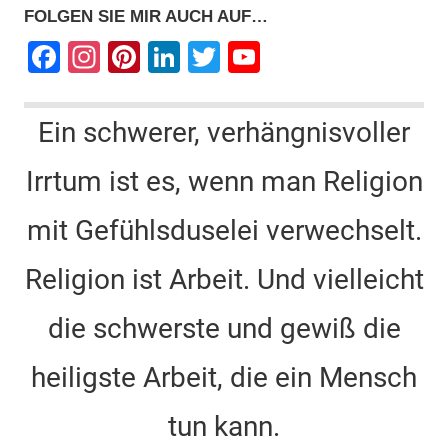
FOLGEN SIE MIR AUCH AUF…
F
In
Pi
Li
T
Y
a
st
nt
n
wi
o
c
a
er
k
tt
u
Ein schwerer, verhängnisvoller
e
gr
e
e
er
T
Irrtum ist es, wenn man Religion
b
a
st
dI
u
o
m
n
b
mit Gefühlsduselei verwechselt.
o
e
k
C
Religion ist Arbeit. Und vielleicht
h
die schwerste und gewiß die
a
n
heiligste Arbeit, die ein Mensch
n
tun kann.
el