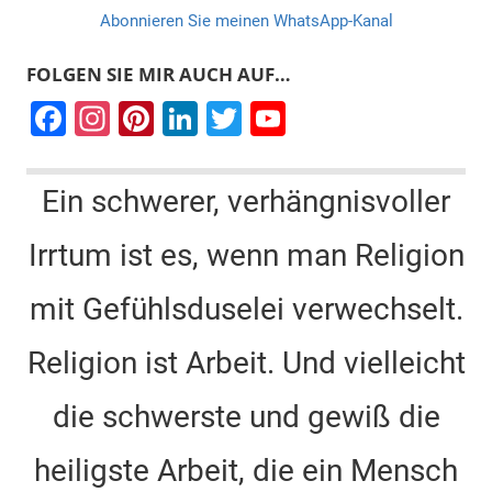
Abonnieren Sie meinen WhatsApp-Kanal
FOLGEN SIE MIR AUCH AUF…
F
In
Pi
Li
T
Y
a
st
nt
n
wi
o
c
a
er
k
tt
u
Ein schwerer, verhängnisvoller
e
gr
e
e
er
T
Irrtum ist es, wenn man Religion
b
a
st
dI
u
o
m
n
b
mit Gefühlsduselei verwechselt.
o
e
k
C
Religion ist Arbeit. Und vielleicht
h
die schwerste und gewiß die
a
n
heiligste Arbeit, die ein Mensch