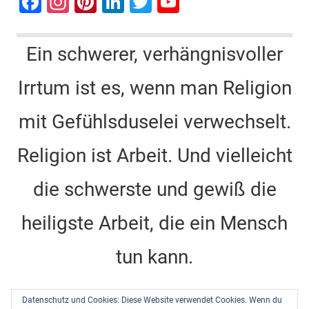
F
In
Pi
Li
T
Y
a
st
nt
n
wi
o
c
a
er
k
tt
u
Ein schwerer, verhängnisvoller
e
gr
e
e
er
T
Irrtum ist es, wenn man Religion
b
a
st
dI
u
o
m
n
b
mit Gefühlsduselei verwechselt.
o
e
k
C
Religion ist Arbeit. Und vielleicht
h
die schwerste und gewiß die
a
n
heiligste Arbeit, die ein Mensch
n
tun kann.
el
Dietrich Bonhoeffer -
Barcelona, Berlin, Amerika
Datenschutz und Cookies: Diese Website verwendet Cookies. Wenn du