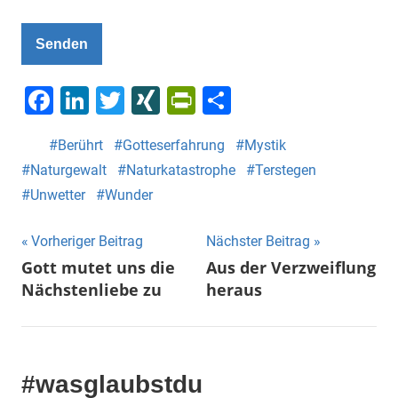
Senden
Facebook
LinkedIn
Twitter
XING
PrintFriendly
Teilen
Berührt
Gotteserfahrung
Mystik
Naturgewalt
Naturkatastrophe
Terstegen
Unwetter
Wunder
Beitragsnavigation
Vorheriger Beitrag
Nächster Beitrag
Gott mutet uns die
Aus der Verzweiflung
Nächstenliebe zu
heraus
#wasglaubstdu