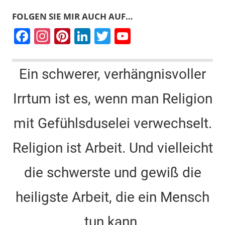
FOLGEN SIE MIR AUCH AUF…
F
In
Pi
Li
T
Y
a
st
nt
n
wi
o
c
a
er
k
tt
u
Ein schwerer, verhängnisvoller
e
gr
e
e
er
T
Irrtum ist es, wenn man Religion
b
a
st
dI
u
o
m
n
b
mit Gefühlsduselei verwechselt.
o
e
k
C
Religion ist Arbeit. Und vielleicht
h
die schwerste und gewiß die
a
n
heiligste Arbeit, die ein Mensch
n
tun kann.