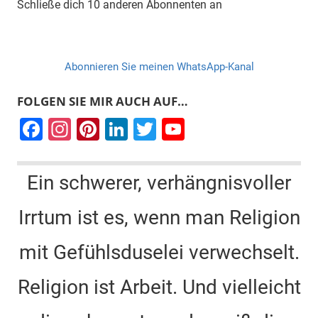
Schließe dich 10 anderen Abonnenten an
Abonnieren Sie meinen WhatsApp-Kanal
FOLGEN SIE MIR AUCH AUF…
F
In
Pi
Li
T
Y
a
st
nt
n
wi
o
c
a
er
k
tt
u
Ein schwerer, verhängnisvoller
e
gr
e
e
er
T
Irrtum ist es, wenn man Religion
b
a
st
dI
u
o
m
n
b
mit Gefühlsduselei verwechselt.
o
e
k
C
Religion ist Arbeit. Und vielleicht
h