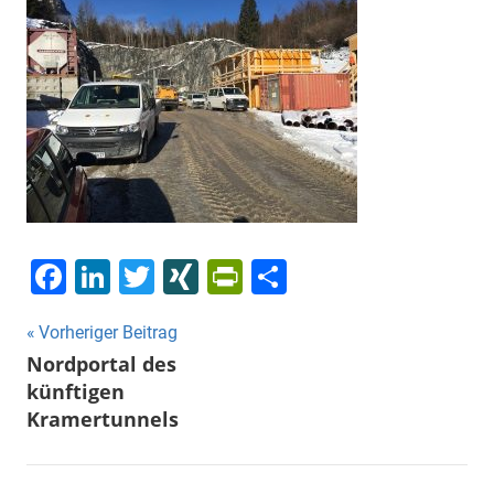
Facebook
LinkedIn
Twitter
XING
PrintFriendly
Teilen
Beitragsnavigation
Vorheriger Beitrag
Nordportal des
künftigen
Kramertunnels