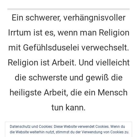
a
st
nt
n
wi
o
c
a
er
k
tt
u
Ein schwerer, verhängnisvoller
e
gr
e
e
er
T
Irrtum ist es, wenn man Religion
b
a
st
dI
u
o
m
n
b
mit Gefühlsduselei verwechselt.
o
e
k
C
Religion ist Arbeit. Und vielleicht
h
die schwerste und gewiß die
a
n
heiligste Arbeit, die ein Mensch
n
tun kann.
el
Dietrich Bonhoeffer -
Barcelona, Berlin, Amerika
Datenschutz und Cookies: Diese Website verwendet Cookies. Wenn du
1928-1931
, DBW Band 10, Seite 484
die Website weiterhin nutzt, stimmst du der Verwendung von Cookies zu.