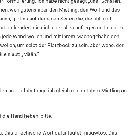
r Formulierung. Ich habe nicht gesagt „uns“ Schafen,
hmen, wenigstens aber den Mietling, den Wolf und das
n, gibt es auf der einen Seiten die, die still und
t blökenden, die sich über alles aufregen und nicht zu
ch jede Wand wollen und mit ihrem Machogehabe den
llen, um selbt der Platzbock zu sein, aber wehe, der
leinlaut: „Määh.“
en an. Und da fange ich gleich mal mit dem Mietling an.
 die Hand heben, bitte.
ing. Das griechische Wort dafür lautet misqwtos. Das