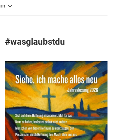
sum
#wasglaubstdu