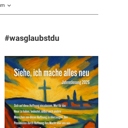
sum
#wasglaubstdu