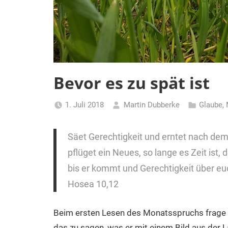
Bevor es zu spät ist
1. Juli 2018
Martin Dubberke
Glaube
,
Säet Gerechtigkeit und erntet nach de
pflüget ein Neues, so lange es Zeit ist,
bis er kommt und Gerechtigkeit über eu
Hosea 10,12
Beim ersten Lesen des Monatsspruchs frage 
das zu sagen, was er mit einem Bild aus der L