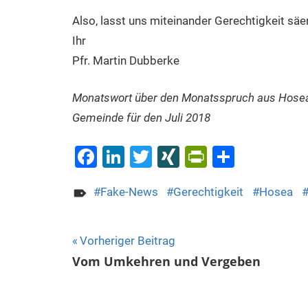
Also, lasst uns miteinander Gerechtigkeit säe
Ihr
Pfr. Martin Dubberke
Monatswort über den Monatsspruch aus Hosea 1
Gemeinde für den Juli 2018
Facebook
LinkedIn
Twitter
XING
PrintFrien
Teilen
Fake-News
Gerechtigkeit
Hosea
Beitragsnavigation
Vorheriger Beitrag
Vom Umkehren und Vergeben