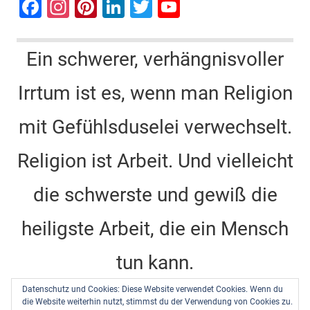
F
In
Pi
Li
T
Y
a
st
nt
n
wi
o
c
a
er
k
tt
u
Ein schwerer, verhängnisvoller
e
gr
e
e
er
T
Irrtum ist es, wenn man Religion
b
a
st
dI
u
o
m
n
b
mit Gefühlsduselei verwechselt.
o
e
k
C
Religion ist Arbeit. Und vielleicht
h
die schwerste und gewiß die
a
n
heiligste Arbeit, die ein Mensch
n
tun kann.
el
Datenschutz und Cookies: Diese Website verwendet Cookies. Wenn du
Dietrich Bonhoeffer -
Barcelona, Berlin, Amerika
die Website weiterhin nutzt, stimmst du der Verwendung von Cookies zu.