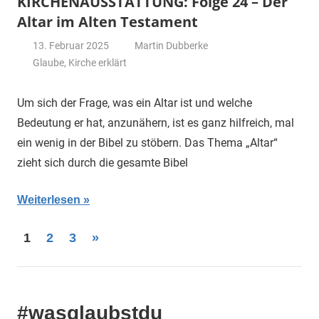
KIRCHENAUSSTATTUNG: Folge 24 – Der
Altar im Alten Testament
13. Februar 2025
Martin Dubberke
Glaube
,
Kirche erklärt
Um sich der Frage, was ein Altar ist und welche
Bedeutung er hat, anzunähern, ist es ganz hilfreich, mal
ein wenig in der Bibel zu stöbern. Das Thema „Altar“
zieht sich durch die gesamte Bibel
Weiterlesen
Seitennummerierung
Nächste
1
2
3
»
Beiträge
der
Beiträge
#wasglaubstdu