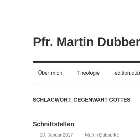
Zum
Inhalt
springen
Pfr. Martin Dubbe
Über mich
Theologie
edition.du
SCHLAGWORT:
GEGENWART GOTTES
Schnittstellen
20. Januar 2017
Martin Dubberke