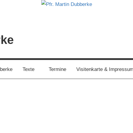
rke
bberke
Texte
Termine
Visitenkarte & Impressu